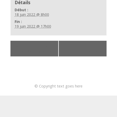
Détails
Début :
18 juin 2022 @ 8h00
Fin :
19 juin 2022 @ 17h00
«
Championnats
Championnat
Interrégions jeune
National Jeune
»
© Copyright text goes here