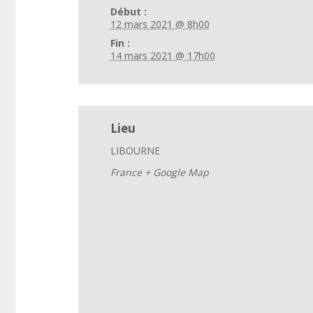
Début :
12 mars 2021 @ 8h00
Fin :
14 mars 2021 @ 17h00
Lieu
LIBOURNE
France
+ Google Map