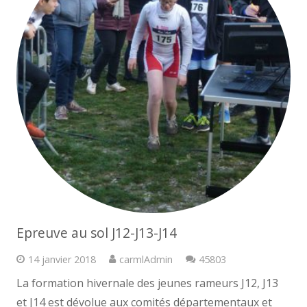
Epreuve au sol J12-J13-J14
Commentaires
14 janvier 2018
carmlAdmin
45803
La formation hivernale des jeunes rameurs J12, J13
et J14 est dévolue aux comités départementaux et