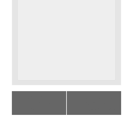
«
REGATE ALPINE
Championnat
AIX LES BAINS/
France J18 btx
Annulée
longs /Annulé
»