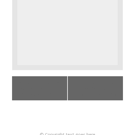
«
Championnat de
Championnat
France Sprint
Interrégional Sud
Sénior / Annulé
Est J16/ Annulé
»
© Copyright text goes here