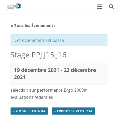
Accueil
« Tous les Évènements
Actualités
Cet évènement est passé
Galerie
Stage PPJ J15 J16
Calendrier du CARML
Contact
19 décembre 2021
-
23 décembre
2021
sélection sur performance Ergo 2000m
évaluations fédérales
+ GOOGLE AGENDA
+ EXPORTER VERS ICAL