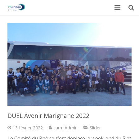
Accueil
Actualités
Galerie
Calendrier du CARML
Contact
DUEL Avenir Marignane 2022
13 février 2022
carmlAdmin
Slider
Le Comité du Rhône s’est déplacé le week-end du 5 et